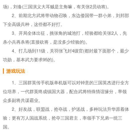
场)，刘备(三国演义大耳贼是主角嘛，有关张2员动将)。
2、前期北方武将带动物召唤，东边倭国带一群小弟，刘邦部
下全高级兵种，这些都不好打。
3、开局全体出征，挑张角的城池打，经验都给关张2人，先
杀小兵再杀将(直接砍将，是没多少经验的)。
4、打几场到11级，关羽张飞封4级官(都封最下面那个，最少
功勋，基本武力要求95的)。
游戏玩法
1、三国群英传手机版单机版可以对钟意的三国英杰进行全方
位培养，一代群英终成镇国大器，配合武将特殊情谊缘分，率领
众多副将共谋霸业。
2、好友战，联盟战，抢夺战，护送战，多种玩法升华原着体
验；更有万人国战系统，抢夺三国君主，率领手下兄弟一统三
国。