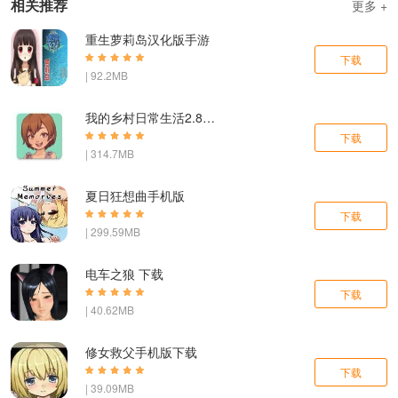
相关推荐
更多 +
重生萝莉岛汉化版手游
下载
| 92.2MB
我的乡村日常生活2.8完整汉化版安卓
下载
| 314.7MB
夏日狂想曲手机版
下载
| 299.59MB
电车之狼 下载
下载
| 40.62MB
修女救父手机版下载
下载
| 39.09MB