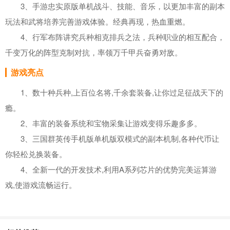
3、手游忠实原版单机战斗、技能、音乐，以更加丰富的副本
玩法和武将培养完善游戏体验。经典再现，热血重燃。
4、行军布阵讲究兵种相克排兵之法，兵种职业的相互配合，
千变万化的阵型克制对抗，率领万千甲兵奋勇对敌。
游戏亮点
1、数十种兵种,上百位名将,千余套装备,让你过足征战天下的
瘾。
2、丰富的装备系统和宝物采集让游戏变得乐趣多多。
3、三国群英传手机版单机版双模式的副本机制,各种代币让
你轻松兑换装备。
4、全新一代的开发技术,利用A系列芯片的优势完美运算游
戏,使游戏流畅运行。