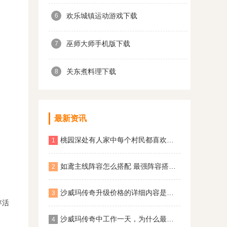
欢乐城镇运动游戏下载
6
巫师大师手机版下载
7
关东煮料理下载
8
最新资讯
桃园深处有人家中每个村民都喜欢什么食物？ 桃园深处有人家村民喜好物大全
1
如鸢主线阵容怎么搭配 最强阵容搭配攻略
2
沙威玛传奇升级价格的详细内容是什么？ 沙威玛传奇升级的价格一览
3
存活
沙威玛传奇中工作一天，为什么最终结算金额为0？ 沙威玛传奇收入为0原因
4