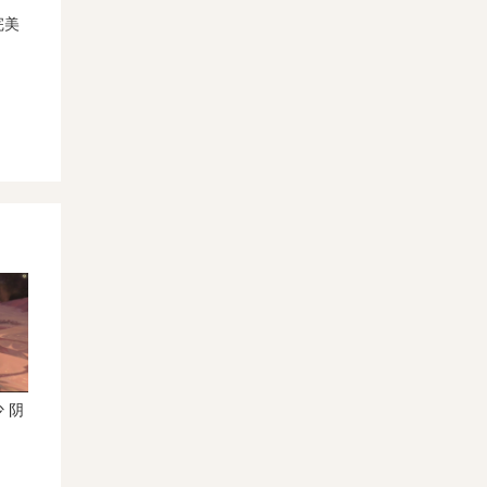
完美
 阴
阴阳师季带什么御魂 阴阳师季
阴阳师季值得培养吗 阴阳师
御魂搭配方案
SSR季养成建议2023