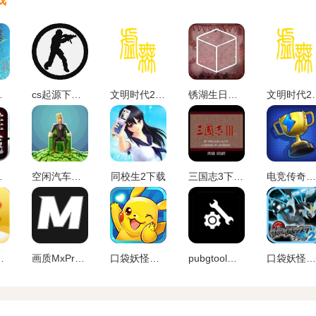
戏
版手游
cs起源下载手机版中文版
文明时代2虚无官方正版中文版下载
锈湖生日汉化安卓版下载
文明时代2
)最新版下载
空闲汽车经销商安卓版下载
同校生2下载
三国志3下载手机版
电竞传奇内置作弊菜单手机版
免费安装下载
画质MxPro 超广角平板比例
口袋妖怪单机版破 解版无限资源下载
pubgtool画质助手 地铁逃生
口袋妖怪黑白2金手指版下载