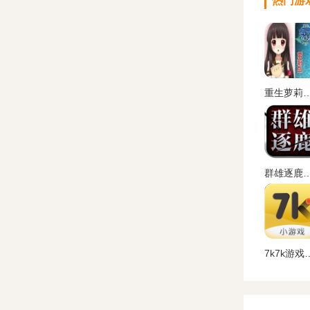
热门游
重生萝莉岛汉化
群雄逐鹿盒子(起凡游戏盒子
7k7k游戏盒