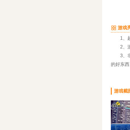
游戏亮
1、超
2、游
3、非常
的好东西
游戏截