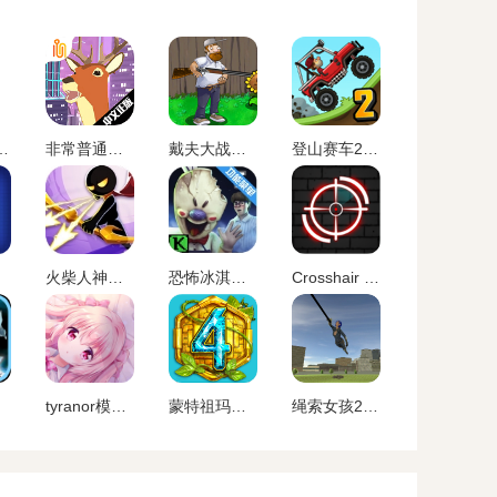
虚无官方正版最新
非常普通的鹿正版手游下载未来篇
戴夫大战僵尸内置作弊菜单下载
登山赛车2内置MOD作弊菜单下载
火柴人神射手无限金币无限钻石版最新版
恐怖冰淇淋5内置作弊菜单下载
Crosshair Pro 准星助手
tyranor模拟器 老版本
蒙特祖玛的宝藏4安卓中文手机版
绳索女孩2无限金币版下载