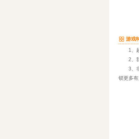
游戏特
1、超
2、我
3、非常
锁更多有