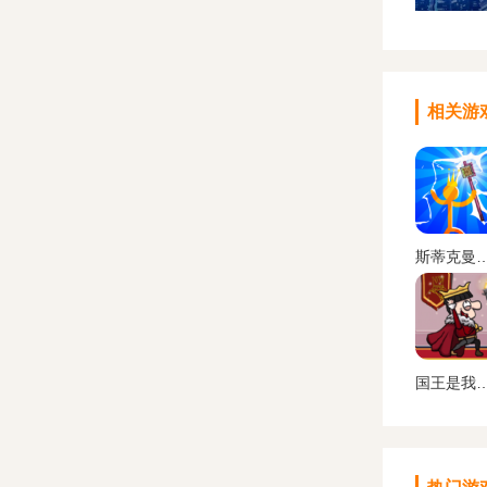
相关游
斯蒂克曼国王工
国王是我的