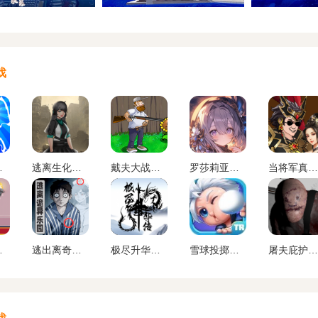
戏
艺下载
逃离生化城安卓版下载
戴夫大战僵尸内置作弊菜单下载
罗莎莉亚与神秘的地下城下载
当将军真爽下载
下载
逃出离奇病院下载
极尽升华传游戏下载
雪球投掷战争游戏下载
屠夫庇护所游戏下载