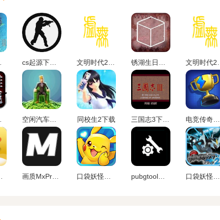
版手游
cs起源下载手机版中文版
文明时代2虚无官方正版中文版下载
锈湖生日汉化安卓版下载
文明时代2
)最新版下载
空闲汽车经销商安卓版下载
同校生2下载
三国志3下载手机版
电竞传奇内置作弊菜单手机版
免费安装下载
画质MxPro 超广角平板比例
口袋妖怪单机版破 解版无限资源下载
pubgtool画质助手 地铁逃生
口袋妖怪黑白2金手指版下载