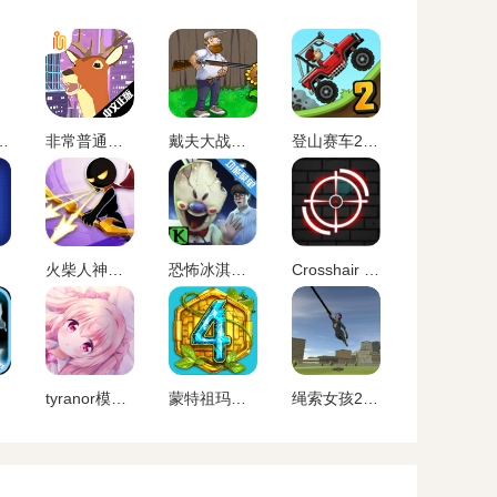
虚无官方正版最新
非常普通的鹿正版手游下载未来篇
戴夫大战僵尸内置作弊菜单下载
登山赛车2内置MOD作弊菜单下载
火柴人神射手无限金币无限钻石版最新版
恐怖冰淇淋5内置作弊菜单下载
Crosshair Pro 准星助手
tyranor模拟器 老版本
蒙特祖玛的宝藏4安卓中文手机版
绳索女孩2无限金币版下载