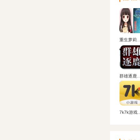
重生萝莉岛汉化
群雄逐鹿盒子(起凡游戏盒子
7k7k游戏盒