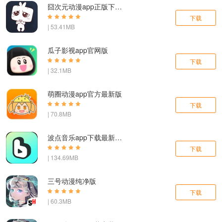
囧次元动漫app正版下载无广告
下载
| 53.41MB
瓜子影视app官网版
下载
| 32.1MB
萌圈动漫app官方最新版
下载
| 70.8MB
波点音乐app下载最新版免费版
下载
| 134.69MB
三号动漫纯净版
下载
| 60.3MB