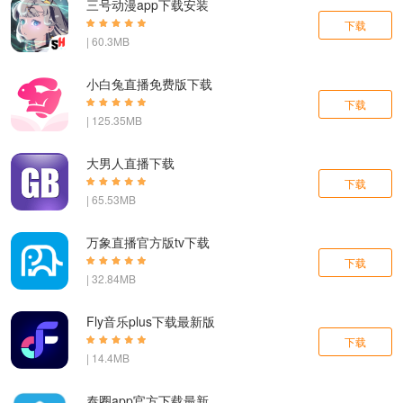
三号动漫app下载安装
下载
| 60.3MB
小白兔直播免费版下载
下载
| 125.35MB
大男人直播下载
下载
| 65.53MB
万象直播官方版tv下载
下载
| 32.84MB
Fly音乐plus下载最新版
下载
| 14.4MB
泰圈app官方下载最新版2024