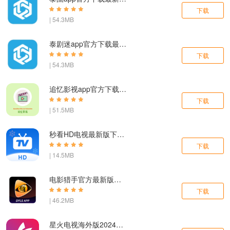
下载
| 54.3MB
泰剧迷app官方下载最新版2024
下载
| 54.3MB
追忆影视app官方下载最新版
下载
| 51.5MB
秒看HD电视最新版下载软件安装包
下载
| 14.5MB
电影猎手官方最新版下载
下载
| 46.2MB
星火电视海外版2024升级版