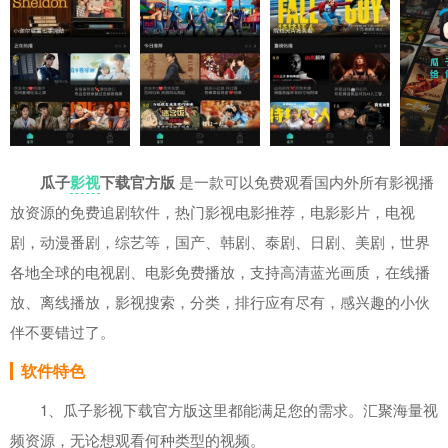
瓜子
影视
下载官方版
是一款可以免费观看国内外所有影视播
放资源的免费追剧软件，热门影视电影推荐，电影影片，电视
剧，动漫番剧，综艺等，国产、韩剧、泰剧、日剧、美剧，世界
各地全球的电视剧、电影免费播放，支持高清蓝光画质，在线播
放、离线播放，影视搜索，分类，排行应有尽有，感兴趣的小伙
伴不要错过了。
软件特色
1、瓜子影视下载官方版这里都能满足您的需求。汇聚海量视
频资源，无论想观看何种类型的视频。