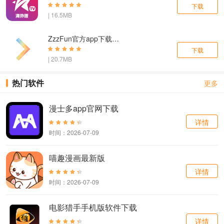
下载
| 16.5MB
ZzzFun官方app下载最新版
下载
| 20.7MB
热门软件
更多
漫士多app官网下载
详情
时间：2026-07-09
喵趣漫画最新版
详情
时间：2026-07-09
电影猎手手机版软件下载
详情