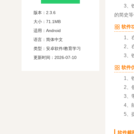
3、铁人
版本：2.3.6
的简史等
大小：71.1MB
软件功
适用：Android
1、在
语言：简体中文
2、在
类型：安卓软件/教育学习
3、铁人
更新时间：2026-07-10
软件优
1、铁人
2、创
3、带
4、能
5、提
软件截