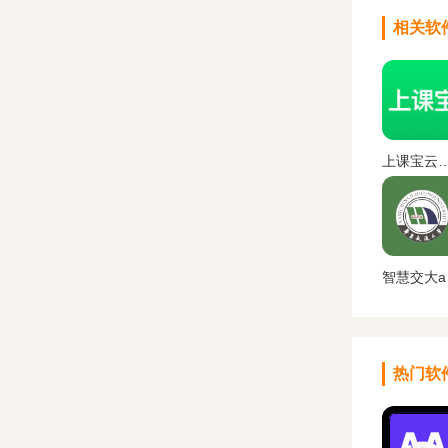
相关软
上课宝云课堂app下
智
热门软