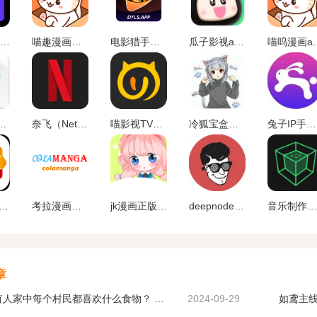
漫士多app官网下载
喵趣漫画最新版
电影猎手手机版软件下载
瓜子影视app官网版
喵呜漫画a
atellite TV)
奈飞（Netflix）App官网版下载中文版下载
喵影视TV版apk
冷狐宝盒官网最新版下载
兔子IP手机版下载
人先锋app下载官网版
考拉漫画官方平台下载
jk漫画正版下载
deepnode手机官方下载
音乐制作工坊下载破 解版
章
桃园深处有人家中每个村民都喜欢什么食物？ 桃园深处有人家村民喜好物大全
2024-09-29
如鸢主线