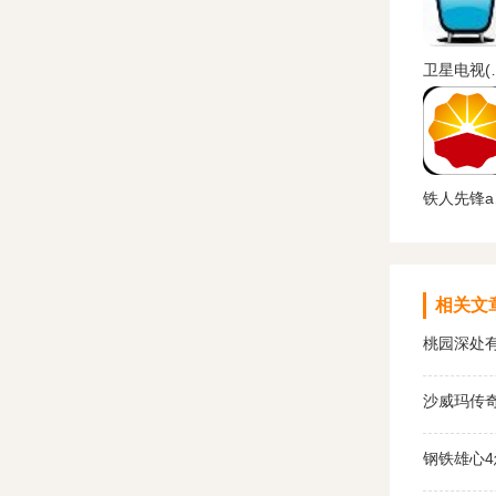
卫星电视(S
铁
相关文