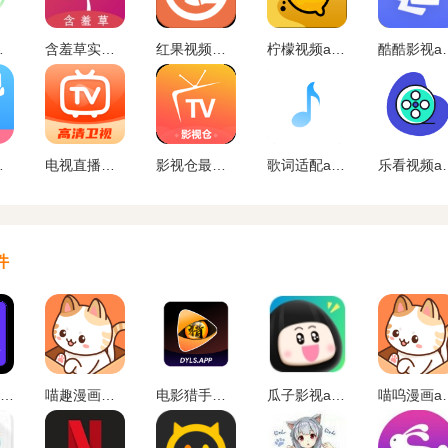
卓最新版
含羞草实验室免费进入下载
红果视频播放器app下载
柠檬视频app下载
酷酷影视a
安卓版
电视直播软件TV版
影视仓最新配置接口版2024
歌词适配app最新版下载2024
乐看视频app
件
漫士多app官网下载
喵趣漫画最新版
电影猎手手机版软件下载
瓜子影视app官网版
喵呜漫画a