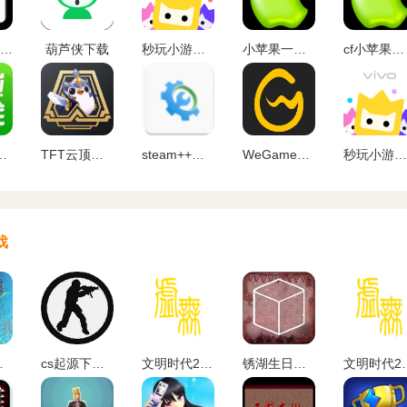
870游戏平台app
葫芦侠下载
秒玩小游戏 不用下载不用登录
小苹果一键领取
cf小苹果活动助手 一键领取
戏盒 免费下载
TFT云顶攻略助手app
steam++下载
WeGame游戏平台app
秒玩小游戏 免费版
戏
版手游
cs起源下载手机版中文版
文明时代2虚无官方正版中文版下载
锈湖生日汉化安卓版下载
文明时代2