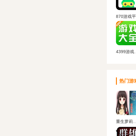
4399游
热门游
重生萝莉岛汉化