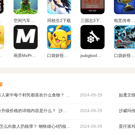
)最新版下载
空闲汽车经销商安卓版下载
同校生2下载
三国志3下载手机版
电竞传奇内置作弊菜单手机版
免费安装下载
画质MxPro 超广角平板比例
口袋妖怪单机版破 解版无限资源下载
pubgtool画质助手 地铁逃生
口袋妖怪黑白2金手指版下载
章
桃园深处有人家中每个村民都喜欢什么食物？ 桃园深处有人家村民喜好物大全
2024-09-29
如鸢主线
沙威玛传奇升级价格的详细内容是什么？ 沙威玛传奇升级的价格一览
2024-09-29
钢铁雄心4怎么向敌人扔核弹？ 钢铁雄心4扔核弹教程
2024-09-29