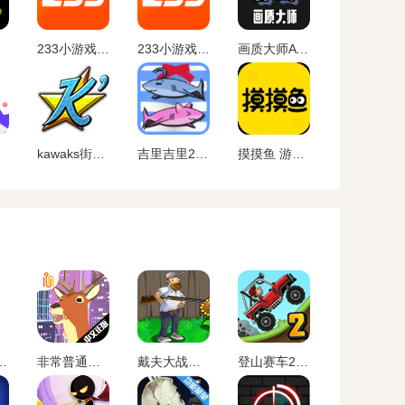
233小游戏 官方下载
233小游戏 免费马上玩
画质大师A 超高清
kawaks街机模拟器app
吉里吉里2模拟器 最新版
摸摸鱼 游戏盒
虚无官方正版最新
非常普通的鹿正版手游下载未来篇
戴夫大战僵尸内置作弊菜单下载
登山赛车2内置MOD作弊菜单下载