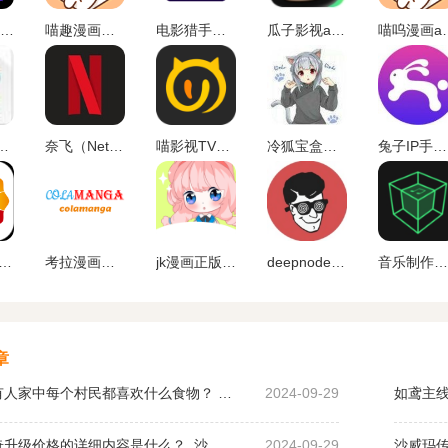
漫士多app官网下载
喵趣漫画最新版
电影猎手手机版软件下载
瓜子影视app官网版
喵呜漫画a
atellite TV)
奈飞（Netflix）App官网版下载中文版下载
喵影视TV版apk
冷狐宝盒官网最新版下载
兔子IP手机版下载
人先锋app下载官网版
考拉漫画官方平台下载
jk漫画正版下载
deepnode手机官方下载
音乐制作工坊下载破 解版
章
桃园深处有人家中每个村民都喜欢什么食物？ 桃园深处有人家村民喜好物大全
2024-09-29
如鸢主线
沙威玛传奇升级价格的详细内容是什么？ 沙威玛传奇升级的价格一览
2024-09-29