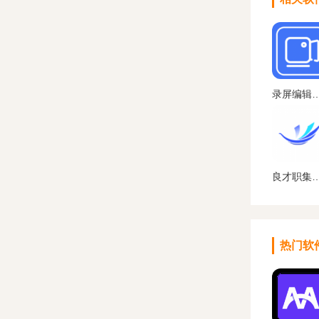
录屏编辑大师免
良才职集官方
热门软