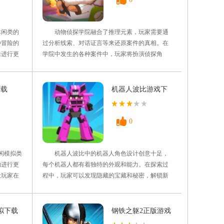
闲类的
动物侦探学院融合了推理元素，玩家需要通
种冒险的
过分析线索、对话证言等来还原案件的真相。在
来进行更
学院中发生的各种案件中，玩家将扮演侦探角
的角色在
色，通过解开谜题和推理来揭开事件的真相。玩
很多的障
家可以通过完成任务和解锁成就来获得技能点
来进行完
数。技能点数可以用于提升玩家的侦查能力、推
下载
机器人波比游戏下
伙伴快来
理能力和解谜能力，使其在游戏中变得更加强大
载
和聪明。 游戏特色 1、收
0
闲模拟类
机器人波比中的机器人角色设计创意十足，
的进行更
每个机器人都有着独特的外观和能力。在探索过
让玩家在
程中，玩家可以发现隐藏的宝藏和秘密，解锁新
快速的来
的技能和装备，丰富波比的能力和战斗力。玩家
戏里面的
可以通过收集资源和完成任务来强化和升级波比
的方式玩
的能力。可以提升波比的攻击、防御、速度等属
拟下载
钢铁之躯2正版游戏
戏亮
性，同时解锁新的技能和装备，让波比变得更加