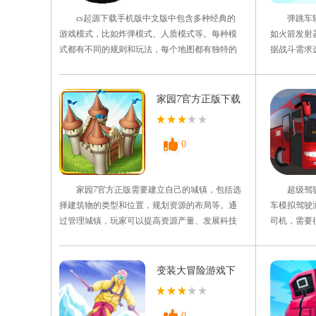
cs起源下载手机版中文版中包含多种经典的
弹跳车轮
游戏模式，比如炸弹模式、人质模式等。每种模
如火箭发射
式都有不同的规则和玩法，每个地图都有独特的
据战斗需求
设计和道具分布，玩家需要根据不同地形来制定
战术策略。
游戏策略。游戏中包含多种不同类型的武器，比
灵活的操作
如手枪、步枪、机枪等，玩家可以自定义游戏设
战。游戏提
家园7官方正版下载
置，比如地图、玩家人数、游戏模式等。可以让
全球的玩
玩家根据自己的需求来创建
1、操作简
0
家园7官方正版需要建立自己的城镇，包括选
超级驾驶2
择建筑物的类型和位置，规划资源的布局等。通
车模拟驾驶
过管理城镇，玩家可以提高资源产量、发展科技
司机，需要
以及增强城镇的防御能力。玩家可以利用所获得
通规则，完
的资源生产各类产品，并进行贸易。通过生产和
成任务来获
贸易，玩家可以获取经济收益，进一步扩大城镇
具，有需要
变装大冒险游戏下
的规模和财富，并通过不断地发展和壮大来获得
版。 游戏
载
胜利。 游戏玩法 1
着各种各样
0