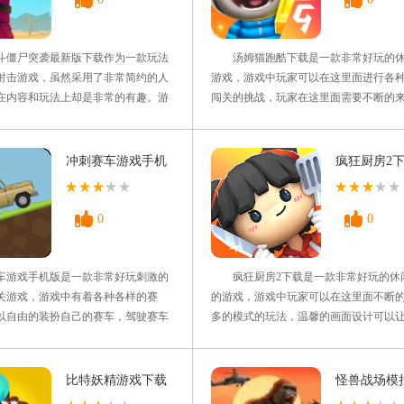
僵尸突袭最新版下载作为一款玩法
汤姆猫跑酷下载是一款非常好玩的休
射击游戏，虽然采用了非常简约的人
游戏，游戏中玩家可以在这里面进行各
在内容和玩法上却是非常的有趣。游
闯关的挑战，玩家在这里面需要不断的
全程以第一视角展开游戏，以此来增
多的模式的玩法，通过控制自己的汤姆
的沉浸感;同时你还能与其他玩家共同
这里面进行更多的挑战，在路上面会有
消灭一批批僵尸来解锁全新且强大的
碍物的，玩家需要有很强大的反应能力
冲刺赛车游戏手机
疯狂厨房2
这款游戏的小伙伴们赶快叫上朋友一
成，获得更多的金块来战胜，感兴趣的
版
吧。 游戏特色
试试吧。 游戏亮点 1
0
0
游戏手机版是一款非常好玩刺激的
疯狂厨房2下载是一款非常好玩的休
关游戏，游戏中有着各种各样的赛
的游戏，游戏中玩家可以在这里面不断
以自由的装扮自己的赛车，驾驶赛车
多的模式的玩法，温馨的画面设计可以
上，躲避障碍物，避开陷阱，获得最
这里面拥有独特的挑战玩法，玩家可以
操作十分简单有趣，有需要的可以在
进行更多的资源的使用方式的，利用游
刺赛车游戏手机版。 游戏介
各种烹饪的食物来进行学习，找到更多
比特妖精游戏下载
怪兽战场模
刺赛车游戏手机版有着Q可爱可爱的视
法，感兴趣的伙伴快来试试吧。 游