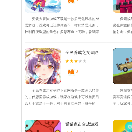
变装大冒险游戏下载是一款多元化风格的滑
像素战斗
雪游戏，游戏可以让你体验不一样的滑雪乐趣，
紧张刺激的
控制百变造型的角色在多彩赛道上飞驰，躲避障
物射击，但
碍、收集道具，感受速度与激情的碰撞，上百套
戏内玩家将
趣味装扮让每次滑行都充满惊喜，快来换上最炫
加身临其境
的滑雪服，开启这场欢乐的雪地冒险吧! 游戏
合作，然后
全民养成之女皇陛
特色 1、变装大冒险游戏下载多元化的造型体
武器，喜欢
下官网版
系为您提供了丰富的角色
起来冒险
0
全民养成之女皇陛下官网版是一款画风精美
冲刺赛车
的古代恋爱养成游戏，玩家在游戏中可以坐拥后
赛车竞速闯
宫万千宠爱于一身，对于有着女皇陛下身份的
车，玩家可
你，地位就是最高的，享受最值高的荣耀，可以
行驶在道路
将喜欢的人物纳入自己的后宫，有需要的可以在
终的奖励，
本站下载全民养成之女皇陛下官网版。 游戏
本站下载冲
猫猫点击合成游戏
内容 1.免费的修炼游戏，梦幻般的战斗挑
绍 1.冲