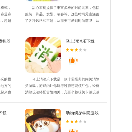
模式，
甜心衣橱提供了丰富多样的时尚元素，包括
、赛道赛
服装、饰品、发型、妆容等。这些时尚元素涵盖
术，超越
了各种风格和主题，从甜美可爱到时尚前卫，从
完成一些
休闲日常到正式晚宴，玩家可以根据自己的想法
解锁新的
和创意，自由组合服装和配饰，不仅可以满足玩
战对抗。
家对时尚的追求，还可以展现玩家的时尚品味和
模拟器
马上消消乐下载
人，并保
创意。游戏提供了丰富的服装分类和标签，玩家
可以根据需求和心情进行筛选
0
玩的模
马上消消乐下载是一款非常经典的闯关消除
个地方的
类游戏，游戏内让你玩得过瘾还能领红包，经典
玩起来也
消除玩法搭配冒险闯关，几百个趣味关卡越玩越
不断的来
上瘾。只要滑动手指连成一线，轻松消除就能赢
战，可以
奖励，操作简单但很有挑战性，画面鲜艳音乐带
能力，和
感，喜欢的小伙伴们快来下载试试吧!! 游戏
下载
动物侦探学院游戏
趣的伙伴
亮点 1、马上消消乐下载创新的战斗方式和战
下载
斗方式，为玩家提供了一
0