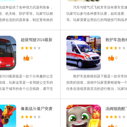
战争提供了各种强力武器和装备，
汽车与喷气式飞机常常设有赛车竞速
器、机关枪、防护罩等。玩家可以根
玩家可以参与各种赛车比赛，如街道赛
选择合适的武器装备，制定更有效的
等。玩家需要运用自己的驾驶技巧和战
玩家需要操纵自己的弹跳车轮，通过
对手并尽可能快地完成比赛。玩家需要
和精准的跳跃，来击败对手和闯关挑
游戏中发布的任务来推动游戏的进程并
供了实时多人对战模式，玩家可以和
内容。玩家可以与其他玩家或AI进行空
超级驾驶2024最新
救护车急救
家展开激烈的对抗。 游戏玩法
玩家需要运用飞行技巧和战术来击败敌
版
下载
单，容易上手，但
护自己的飞机免受攻击。
0
0
024最新版是一款十分有趣的公交
救护车急救模拟器下载是一款非常好
游戏，玩家这里是一名驾驶公交车的
拟类的游戏，游戏中玩家需要根据每一
往返于城市的各个公交线路，遵守交
任务在游戏里面灵活的进行救治，玩家
成各个区域的驾驶，玩家可以通过完
是非常的精彩有趣的，在整个场景里面
取金币，然后升级自己的公交车和道
进行更多的模式的闯关，真实的场景挑
的可以在本站下载超级驾驶2024最新
快速的进行掌握，非常考验玩家的反应
像素战斗僵尸突袭
汤姆猫跑酷
优势 1.超级驾驶2024最新版有
更加精彩的内容的呈现的方式的，感兴
最新版下载
的
快来试试吧。 游戏亮点
0
0