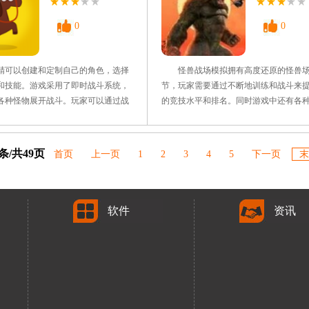
改变了传统赛车游戏
点 1、疯狂厨房2下载多人
0
0
可以创建和定制自己的角色，选择
怪兽战场模拟拥有高度还原的怪兽场
和技能。游戏采用了即时战斗系统，
节，玩家需要通过不断地训练和战斗来
各种怪物展开战斗。玩家可以通过战
的竞技水平和排名。同时游戏中还有各
者制作来获取各种装备，也可以通过
战斗挑战，包括单人挑战、多人团战、
来打造自己独特的装备。并且设有丰
等多种模式，让玩家可以在不同场景中
务和故事线，玩家可以与NPC互动接
的战斗技能和策略思维，为玩家带来了
3条/共49页
首页
上一页
1
2
3
4
5
下一页
末
盖了从简单的收集任务到复杂的剧情
趣、富有挑战性的游戏体验。 游
家提供了丰富的
1、多种攻击方式，让你在游
软件
资讯